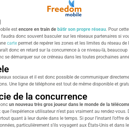
u
obile est
encore en train de
bâtir son propre réseau
. Pour cett
 Il faudra donc souvent basculer sur les réseaux partenaires si v
 une
carte
permet de repérer les zones et les limites du réseau de
 paraît donc en retard sur la concurrence à ce niveau-là, beaucoup
donc se démarquer sur ce créneau dans les toutes prochaines ann
èle
éseaux sociaux et il est donc possible de communiquer directem
ions. Une ligne de téléphone est tout de même disponible et grat
ncie de la concurrence
 donc
un nouveau très gros joueur dans le monde de la téléco
t que l’expérience utilisateur n’est pas vraiment au rendez-vous
tout quant à leur durée dans le temps. Si pour l’instant l’offre 
ées, particulièrement s’ils voyagent aux États-Unis et dans les 