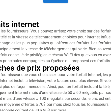
its internet
 les fournisseurs. Vous pouvez arrêtez votre choix sur des forfai
élé et la vitesse de téléchargement choisies pour Internet influenc
mpagnies les plus populaires qui offrent ces forfaits. Les forfa
cipalement la vitesse de téléchargement qui varie. Bien souvent
efois conseillé de privilégier le réseau Wi-Fi dès que vous en avez 
es principales compagnies au Québec qui proposent ces forfaits.
ches de prix proposées
fournisseur que vous choisissez pour votre forfait Internet, les p
 Internet inclut la télévision, votre facture sera plus élevée. Si vo
lus de façon mensuelle. Ainsi, pour un forfait incluant la télé, l
uement Internet mais d’une vitesse de 50 à 60 mégabits par secon
et mais d’une vitesse à 100 mégabits par seconde, le prix est ent
n moyenne offertes à 70$ par mois chez tous les fournisseurs. Po
r seconde coûtent de 80 à 90$ par mois.