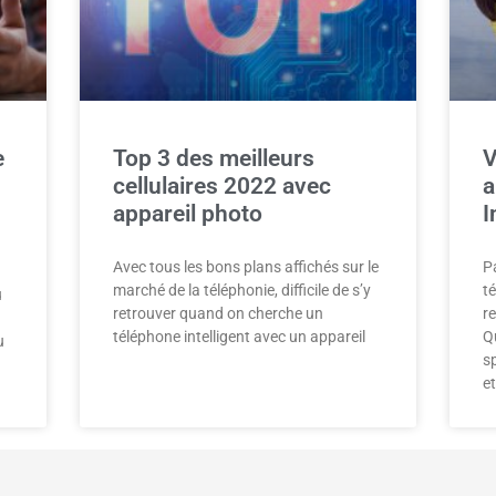
e
Top 3 des meilleurs
V
cellulaires 2022 avec
a
appareil photo
I
Avec tous les bons plans affichés sur le
P
marché de la téléphonie, difficile de s’y
t
u
retrouver quand on cherche un
r
téléphone intelligent avec un appareil
Q
u
sp
et