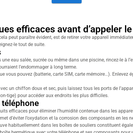
es efficaces avant d’appeler le
ela peut paraître évident, est de retirer votre appareil immédiate
ignez-le tout de suite.
s
 une eau salée, sucrée ou même dans une piscine, rincez-le à l’eau
pourraient l’endommager à long terme.
ue vous pouvez (batterie, carte SIM, carte mémoire…). Enlevez é
c un chiffon doux et sec, puis laissez tous les ports de l’appare
on-tige) pour accéder aux endroits les plus difficiles.
u téléphone
uits efficaces pour éliminer l’humidité contenue dans les apparei
rmet d’éviter l’oxydation et la corrosion des composants en les n
rouve habituellement dans les boîtes de souliers constituent égal
 boîte hermétique avec votre téléphone et ses composants pour u