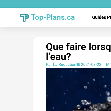
Top-Plans.ca
Guides P
Que faire lors
l’eau?
Par
La Rédaction
2021-08-22
Mi