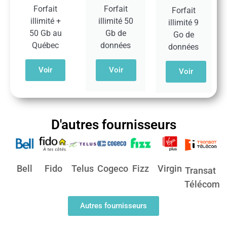
Forfait
Forfait
Forfait
illimité +
illimité 50
illimité 9
50 Gb au
Gb de
Go de
Québec​
données​
données​
Voir
Voir
Voir
D'autres fournisseurs
Bell
Fido
Telus
Cogeco
Fizz
Virgin
Transat
Télécom
Autres fournisseurs