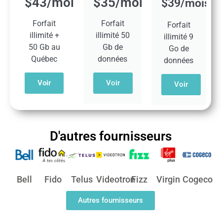
$43/mois​​
$35/mois​
$39/mois​
Forfait
Forfait
Forfait
illimité +
illimité 50
illimité 9
50 Gb au
Gb de
Go de
Québec​
données​
données​
Voir
Voir
Voir
D'autres fournisseurs
Bell
Fido
Telus
Videotron
Fizz
Virgin
Cogeco
Autres fournisseurs