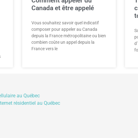
Comment appeler du
T
Canada et être appelé
c
t
Vous souhaitez savoir quel indicatif
composer pour appeler au Canada
So
depuis la France métropolitaine ou bien
p
combien coûte un appel depuis la
d
France vers le
f
s
ellulaire au Québec
nternet résidentiel au Québec