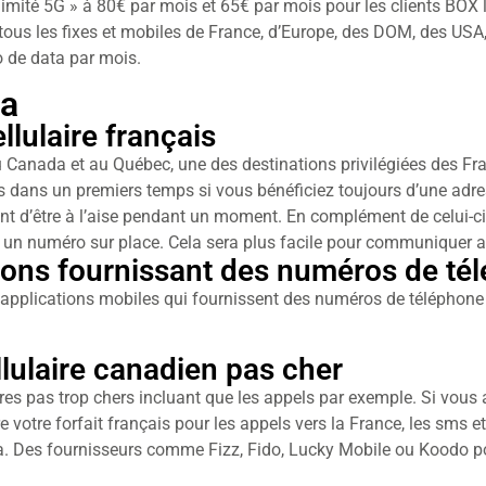
Illimité 5G » à 80€ par mois et 65€ par mois pour les clients BOX 
tous les fixes et mobiles de France, d’Europe, des DOM, des USA
 de data par mois.
da
llulaire français
au Canada et au Québec, une des destinations privilégiées des Fran
s dans un premiers temps si vous bénéficiez toujours d’une adres
t d’être à l’aise pendant un moment. En complément de celui-ci
r un numéro sur place. Cela sera plus facile pour communiquer 
ations fournissant des numéros de té
s applications mobiles qui fournissent des numéros de téléph
ellulaire canadien pas cher
ulaires pas trop chers incluant que les appels par exemple. Si vo
 votre forfait français pour les appels vers la France, les sms et
a. Des fournisseurs comme Fizz, Fido, Lucky Mobile ou Koodo po