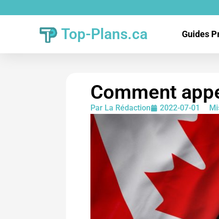
Top-Plans.ca
Guides P
Comment appel
Par
La Rédaction
2022-07-01
Mi