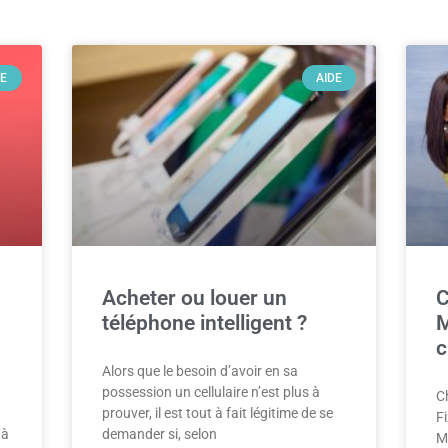
RE
AIDE
Acheter ou louer un
C
téléphone intelligent ?
M
c
Alors que le besoin d’avoir en sa
possession un cellulaire n’est plus à
Ch
prouver, il est tout à fait légitime de se
Fi
 à
demander si, selon
M