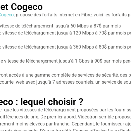
rnet Cogeco
Cogeco
, propose des forfaits internet en Fibre, voici les forfaits p
ne vitesse de téléchargement jusqu’à 60 Mbps à 87$ par mois
une vitesse de téléchargement jusqu’à 120 Mbps à 70$ par mois 
une vitesse de téléchargement jusqu’à 360 Mbps à 80$ par mois 
 une vitesse de téléchargement jusqu’à 1 Gbps à 90$ par mois p
ont accès à une gamme complète de services de sécurité, des po
courriel web avec jusqu’à 7 adresses courriels, un service de sou
co : lequel choisir ?
ter que les vitesses de téléchargement proposées par les fournis
s différences de prix. De premier abord, Vidéotron semble propo
ement moins élevées par tranche. Cependant, le fournisseur ajout
s prix équivalents. D’un autre côté, Cogeco offre les frais d’ins