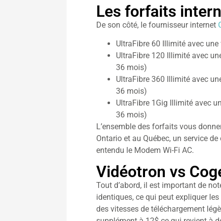
Les forfaits inte
De son côté, le fournisseur internet
UltraFibre 60 Illimité avec u
UltraFibre 120 Illimité avec 
36 mois)
UltraFibre 360 Illimité avec 
36 mois)
UltraFibre 1Gig Illimité avec
36 mois)
L’ensemble des forfaits vous donner
Ontario et au Québec, un service de 
entendu le Modem Wi-Fi AC.
Vidéotron vs Coge
Tout d’abord, il est important de no
identiques, ce qui peut expliquer le
des vitesses de téléchargement légèr
supplément à 12$ ce qui revient à de